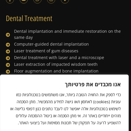
Dental Treatment
Dental implantation and immediate restoration on the
same day
Computer-guided dental implantation
Laser treatment of gum diseases
Dental treatment with laser and a microscope
Laser extraction of impacted wisdom teeth
Floor augmentation and bone implantation
Dental treatment under general anesthesia
אנו מכבדים את פרטיותך
Lingual orthodontics
Porcelain facing and digital smile design
כדי לספק את החוויה הטובה ביותר, אנו משתמשים בטכנולוגיות כמו
Whitening the teeth with a laser
עוגיות (cookies) לאחסון ו/או גישה למידע מהמכשיר. מתן הסכמה
לשימוש בטכנולוגיות אלה יאפשר לנו לעבד נתונים כגון דפוסי גלישה או
מזהים ייחודיים באתר זה. אי מתן הסכמה או ביטול ההסכמה עלולים
Powered & Designed by Medical Online
להשפיע לרעה על תפקודן של תכונות מסוימות ועל ביצועי האתר.
© 2019 All rights reserved