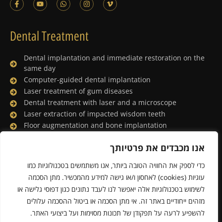
Dental Treatment
Dental implantation and immediate restoration on the
same day
Computer-guided dental implantation
Laser treatment of gum diseases
Dental treatment with laser and a microscope
Laser extraction of impacted wisdom teeth
Floor augmentation and bone implantation
Dental treatment under general anesthesia
אנו מכבדים את פרטיותך
Lingual orthodontics
Porcelain facing and digital smile design
כדי לספק את החוויה הטובה ביותר, אנו משתמשים בטכנולוגיות כמו
Whitening the teeth with a laser
עוגיות (cookies) לאחסון ו/או גישה למידע מהמכשיר. מתן הסכמה
לשימוש בטכנולוגיות אלה יאפשר לנו לעבד נתונים כגון דפוסי גלישה או
מזהים ייחודיים באתר זה. אי מתן הסכמה או ביטול ההסכמה עלולים
Powered & Designed by Medical Online
להשפיע לרעה על תפקודן של תכונות מסוימות ועל ביצועי האתר.