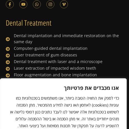
Dental Treatment
Dental implantation and immediate restoration on the
same day
Computer-guided dental implantation
Laser treatment of gum diseases
Dental treatment with laser and a microscope
Laser extraction of impacted wisdom teeth
Floor augmentation and bone implantation
Dental treatment under general anesthesia
אנו מכבדים את פרטיותך
Lingual orthodontics
Porcelain facing and digital smile design
כדי לספק את החוויה הטובה ביותר, אנו משתמשים בטכנולוגיות כמו
Whitening the teeth with a laser
עוגיות (cookies) לאחסון ו/או גישה למידע מהמכשיר. מתן הסכמה
לשימוש בטכנולוגיות אלה יאפשר לנו לעבד נתונים כגון דפוסי גלישה או
מזהים ייחודיים באתר זה. אי מתן הסכמה או ביטול ההסכמה עלולים
Powered & Designed by Medical Online
להשפיע לרעה על תפקודן של תכונות מסוימות ועל ביצועי האתר.