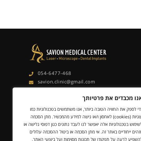
054-6477-468
savion.clinic@gmail.com
7 Jabotinsky St., Rishon Lezion
נו מכבדים את פרטיותך
Ample parking and accessibility for the
handicapped
די לספק את החוויה הטובה ביותר, אנו משתמשים בטכנולוגיות כמו
עוגיות (cookies) לאחסון ו/או גישה למידע מהמכשיר. מתן הסכמה
שימוש בטכנולוגיות אלה יאפשר לנו לעבד נתונים כגון דפוסי גלישה או
זהים ייחודיים באתר זה. אי מתן הסכמה או ביטול ההסכמה עלולים
השפיע לרעה על תפקודן של תכונות מסוימות ועל ביצועי האתר.