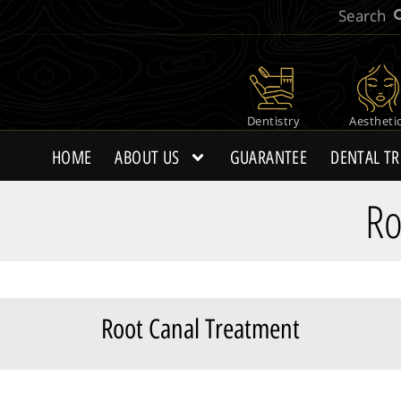
Dentistry
Aestheti
HOME
ABOUT US
GUARANTEE
DENTAL T
Ro
Root Canal Treatment