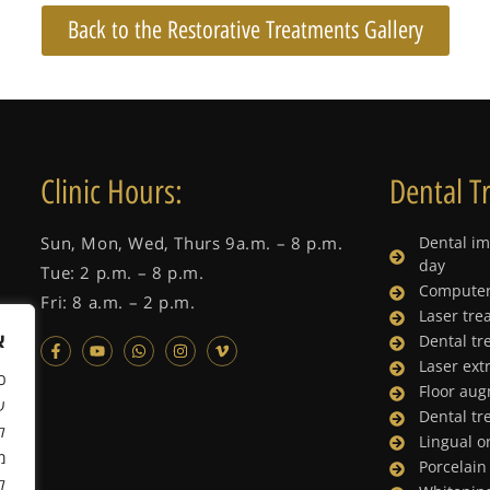
Back to the Restorative Treatments Gallery
Clinic Hours:
Dental T
Sun, Mon, Wed, Thurs 9a.m. – 8 p.m.
Dental im
day
Tue: 2 p.m. – 8 p.m.
Computer
Fri: 8 a.m. – 2 p.m.
Laser tre
א
Dental tr
Laser ext
כ
Floor au
Dental tr
ל
Lingual o
מ
Porcelain
ל