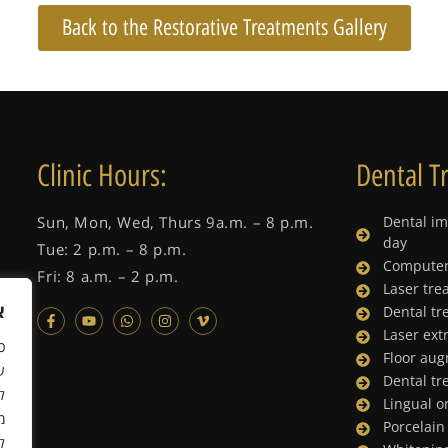
Back to the Restorative Treatments Gallery
Clinic Hours:
Dental T
Sun, Mon, Wed, Thurs 9a.m. – 8 p.m.
Dental im
day
Tue: 2 p.m. – 8 p.m.
Computer
Fri: 8 a.m. – 2 p.m.
Laser tre
א
Dental tr
Laser ext
כ
Floor au
Dental tr
ל
Lingual o
מ
Porcelain
ל