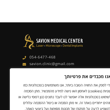
054-6477-468
savion.clinic@gmail.com
7 Jabotinsky St., Rishon Lezion
נו מכבדים את פרטיותך
Ample parking and accessibility for the
handicapped
די לספק את החוויה הטובה ביותר, אנו משתמשים בטכנולוגיות כמו
עוגיות (cookies) לאחסון ו/או גישה למידע מהמכשיר. מתן הסכמה
שימוש בטכנולוגיות אלה יאפשר לנו לעבד נתונים כגון דפוסי גלישה או
זהים ייחודיים באתר זה. אי מתן הסכמה או ביטול ההסכמה עלולים
השפיע לרעה על תפקודן של תכונות מסוימות ועל ביצועי האתר.