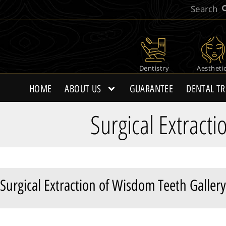
Dentistry
Aestheti
HOME
ABOUT US
GUARANTEE
DENTAL T
Surgical Extract
Surgical Extraction of Wisdom Teeth Gallery