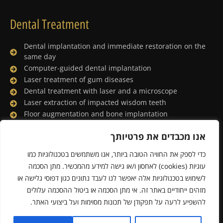
Dental Treatment
Dental implantation and immediate restoration on the
same day
Computer-guided dental implantation
Laser treatment of gum diseases
Dental treatment with laser and a microscope
Laser extraction of impacted wisdom teeth
Floor augmentation and bone implantation
Dental treatment under general anesthesia
אנו מכבדים את פרטיותך
Lingual orthodontics
Porcelain facing and digital smile design
כדי לספק את החוויה הטובה ביותר, אנו משתמשים בטכנולוגיות כמו
Whitening the teeth with a laser
עוגיות (cookies) לאחסון ו/או גישה למידע מהמכשיר. מתן הסכמה
לשימוש בטכנולוגיות אלה יאפשר לנו לעבד נתונים כגון דפוסי גלישה או
מזהים ייחודיים באתר זה. אי מתן הסכמה או ביטול ההסכמה עלולים
Powered & Designed by Medical Online
להשפיע לרעה על תפקודן של תכונות מסוימות ועל ביצועי האתר.
© 2019 All rights reserved