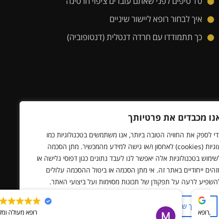
10 טיפים לפני שאתם עוברים ציפוי חרסינה
איך לבחור רופא ליישור שיניים
כך תתמודדו עם חרדה דנטלית (דנטופוביה)
נו מכבדים את פרטיותך
די לספק את החוויה הטובה ביותר, אנו משתמשים בטכנולוגיות כמו
עוגיות (cookies) לאחסון ו/או גישה למידע מהמכשיר. מתן הסכמה
שימוש בטכנולוגיות אלה יאפשר לנו לעבד נתונים כגון דפוסי גלישה או
זהים ייחודיים באתר זה. אי מתן הסכמה או ביטול ההסכמה עלולים
השפיע לרעה על תפקודן של תכונות מסוימות ועל ביצועי האתר.
ערוך שינויים
דחה הכל
אשר הכל
רופא מעולה ומקצועי
Powered & Designed by Medical Online