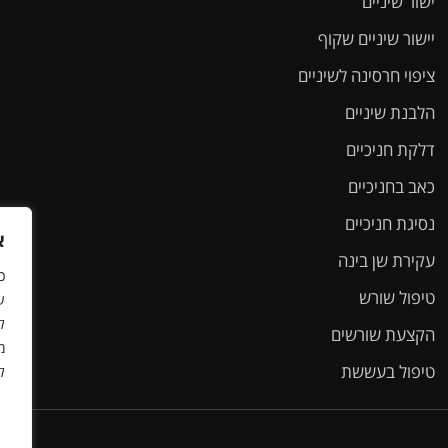
ישור שיניים
יישור שיניים שקוף
ציפוי חרסינה לשיניים
הלבנת שיניים
דלקת חניכיים
כאב בחניכיים
נסיגת חניכיים
א
עקירת שן בינה
כ
טיפול שורש
ל
הקצעת שורשים
מ
טיפול בעששת
ל
שמי פולט אני מטופלת אצל ד"ר סביון ,ואני ממליצה עליו מאוד ,רופא