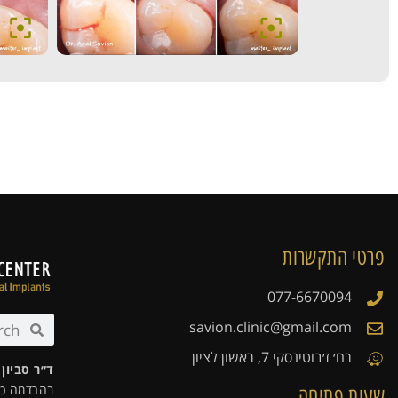
פרטי התקשרות
077-6670094
savion.clinic@gmail.com
רח׳ ז׳בוטינסקי 7, ראשון לציון
ד״ר סביון
בהרדמה כל
שעות פתיחה