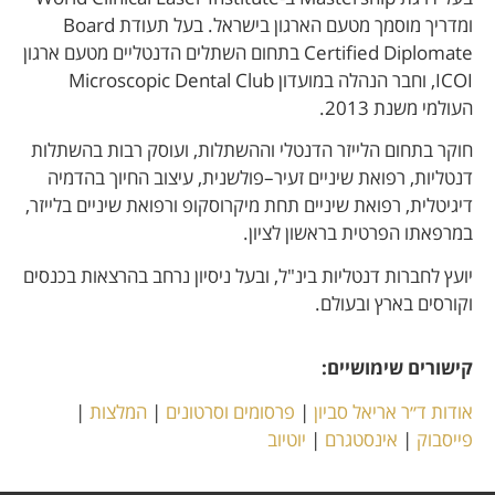
ומדריך מוסמך מטעם הארגון בישראל. בעל תעודת Board
Certified Diplomate בתחום השתלים הדנטליים מטעם ארגון
ICOI, וחבר הנהלה במועדון Microscopic Dental Club
העולמי משנת 2013.
חוקר בתחום הלייזר הדנטלי וההשתלות, ועוסק רבות בהשתלות
דנטליות, רפואת שיניים זעיר–פולשנית, עיצוב החיוך בהדמיה
דיגיטלית, רפואת שיניים תחת מיקרוסקופ ורפואת שיניים בלייזר,
במרפאתו הפרטית בראשון לציון.
יועץ לחברות דנטליות בינ"ל, ובעל ניסיון נרחב בהרצאות בכנסים
וקורסים בארץ ובעולם.
קישורים שימושיים:
אודות ד״ר אריאל סביון
|
פרסומים וסרטונים
|
המלצות
|
פייסבוק
|
אינסטגרם
|
יוטיוב