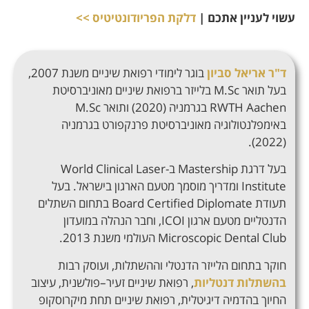
עשוי לעניין אתכם |
דלקת הפריודונטיטיס >>
ד"ר אריאל סביון
בוגר לימודי רפואת שיניים משנת
2007,
בעל תואר
M.Sc
בלייזר ברפואת שיניים מאוניברסיטת
RWTH Aachen
בגרמניה
(2020)
ותואר
M.Sc
באימפלנטולוגיה מאוניברסיטת פרנקפורט בגרמניה
(2022).
בעל דרגת
Mastership
ב
-World Clinical Laser
Institute
ומדריך מוסמך מטעם הארגון בישראל
.
בעל
תעודת Board Certified Diplomate בתחום השתלים
הדנטליים מטעם ארגון ICOI, וחבר הנהלה במועדון
Microscopic Dental Club העולמי משנת 2013.
חוקר בתחום הלייזר הדנטלי וההשתלות
,
ועוסק רבות
בהשתלות דנטליות
,
רפואת שיניים זעיר
–
פולשנית
,
עיצוב
החיוך בהדמיה דיגיטלית
,
רפואת שיניים תחת מיקרוסקופ