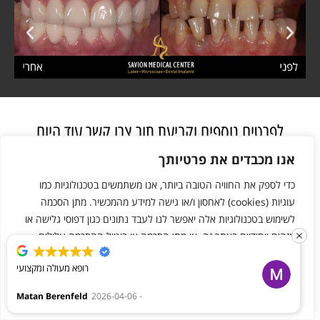
לפרטים נוספים וקביעת תור צרו קשר עוד היום
אנו מכבדים את פרטיותך
כדי לספק את החוויה הטובה ביותר, אנו משתמשים בטכנולוגיות כמו
עוגיות (cookies) לאחסון ו/או גישה למידע מהמכשיר. מתן הסכמה
לשימוש בטכנולוגיות אלה יאפשר לנו לעבד נתונים כגון דפוסי גלישה או
מזהים ייחודיים באתר זה. אי מתן הסכמה או ביטול ההסכמה עלולים
להשפיע לרעה על תפקודן של תכונות מסוימות ועל ביצועי האתר.
רופא מעולה ומקצועי
ערוך שינויים
דחה הכל
אשר הכל
Matan Berenfeld
2026-04-06