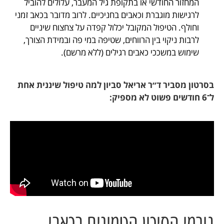
המחזור החודשי או בתקופת גיל המעבר, עלולים להוביל
לרגישות מוגברת וכאבים בחניכיים. לרוב מדובר בכאב זמני
וחולף. הטיפול המקובל יכלול קפדה על צחצוח שיניים
לרבות ניקוי בין הרווחים, שטיפה במי פה ובמידת הצורך,
שימוש במשככי כאבים רגילים (ללא מרשם).
בסרטון מסביר ד״ר אריאל סביון למה טיפול שיננית אחת
ל־6 חודשים פשוט לא מספיק:
גורמי הסיכון הטמונים בכאבי