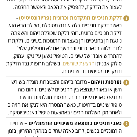
לעצור את הדלקת, להפסיק את הכאב ולאפשר החלמה.
דלקת חניכיים מתקדמת וכרונית (פריודונטיטיס)
-
כאשר דלקת חניכיים קלה איננה מטופלת, השלב הבא הוא
דלקת חניכיים כרונית. זוהי דלקת שכוללת זיהום והשפתה
נוגעת הן בחניכיים והן בעצמות התומכות בשיניים. דלקת זו
לרוב מלווה בכאב כרוני ובהמשך אם לא מטפלים, עלול
להתרחש אובדן של שיניים. הטיפול נשען על ניקוי עמוק,
סילוק אבנית ו
הקצעת שורשים
, בשילוב תרופות נגד הדלקת
ובמקרים מסוימים נדרש ניתוח.
מורסות וזיהום -
מדובר בזיהום והצטברות מוגלה בשורש
השן או באזור שנמצא בין החניכיים לשיניים. זיהום כזה
מורגש ככאבים עזים וחדים. מורסות מוגלתיות דורשות
טיפול שיניים בדחיפות, כאשר המטרה היא לנקז את הזיהום
ולאחר מכן השלמת הריפוי באמצעות טיפול באנטיביוטיקה.
כאבי חניכיים כתוצאה משינויים הורמונליים –
שינויים
הורמונליים בנשים, לרוב כאלה שחלים במהלך ההיריון, בזמן