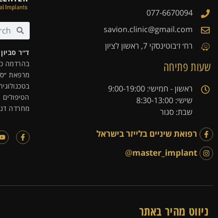
077-6670094
savion.clinic@gmail.com
רח׳ ז׳בוטינסקי 7, ראשון לציון
ד״ר סביון
בהרדמה כל
שעות פתיחה
מרפאת ״סבי
בטכנולוגיה
ראשון - חמישי: 9:00-19:00
הטיפולים נ
שישי: 8:30-13:00
מחרדה דנט
שבת: סגור
רפואת שיניים בלייזר בישראל
@
master_implant
ניווט מהיר באתר