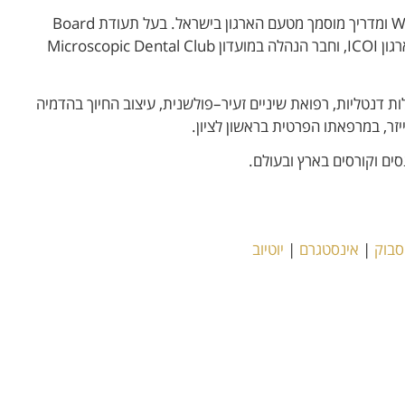
בעל דרגת Mastership ב-World Clinical Laser Institute ומדריך מוסמך מטעם הארגון בישראל. בעל תעודת Board
Certified Diplomate בתחום השתלים הדנטליים מטעם ארגון ICOI, וחבר הנהלה במועדון Microscopic Dental Club
 דנטליות, רפואת שיניים זעיר–פולשנית, עיצוב החיוך בהדמיה
יזר, במרפאתו הפרטית בראשון לציון.
סים וקורסים בארץ ובעולם.
סבוק
|
אינסטגרם
|
יוטיוב