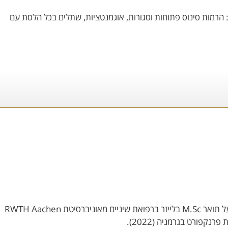
ול: הרמות סינוס פתוחות וסגורות, אוגמנטציות, שתלים בכל הלסת עם
ד"ר אריאל סביון בוגר לימודי רפואת שיניים משנת 2007, בעל תואר M.Sc בלייזר ברפואת שיניים מאוניברסיטת RWTH Aachen