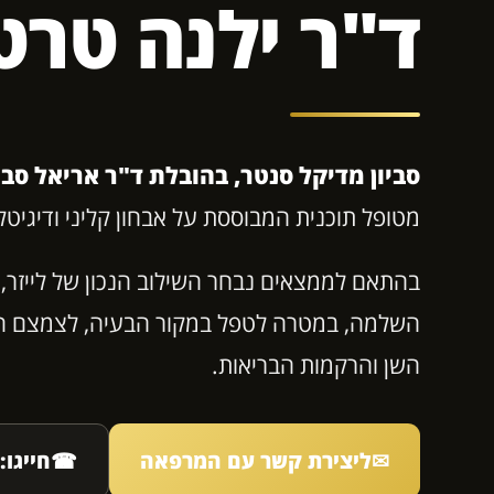
ד"ר ילנה טרט
סביון מדיקל סנטר, בהובלת ד"ר אריאל סביון וב
מטופל תוכנית המבוססת על אבחון קליני ודיגיטלי
בהתאם לממצאים נבחר השילוב הנכון של לייזר,
השלמה, במטרה לטפל במקור הבעיה, לצמצם הת
השן והרקמות הבריאות.
✉
ליצירת קשר עם המרפאה
☎
חייגו: 77-6670094