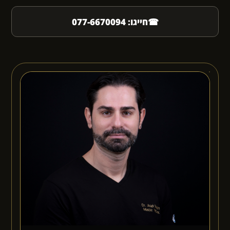
☎
חייגו: 077-6670094