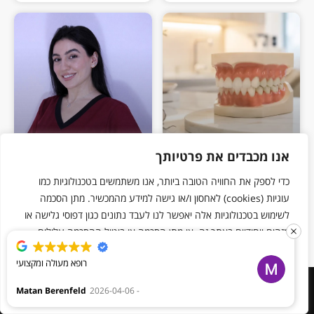
אנו מכבדים את פרטיותך
מנשך עמוק
ד"ר חנא תוג'אן
כדי לספק את החוויה הטובה ביותר, אנו משתמשים בטכנולוגיות כמו
עוגיות (cookies) לאחסון ו/או גישה למידע מהמכשיר. מתן הסכמה
מידע נוסף >>
מידע נוסף >>
לשימוש בטכנולוגיות אלה יאפשר לנו לעבד נתונים כגון דפוסי גלישה או
מזהים ייחודיים באתר זה. אי מתן הסכמה או ביטול ההסכמה עלולים
להשפיע לרעה על תפקודן של תכונות מסוימות ועל ביצועי האתר.
רופא מעולה ומקצועי
ערוך שינויים
דחה הכל
אשר הכל
Matan Berenfeld
2026-04-06