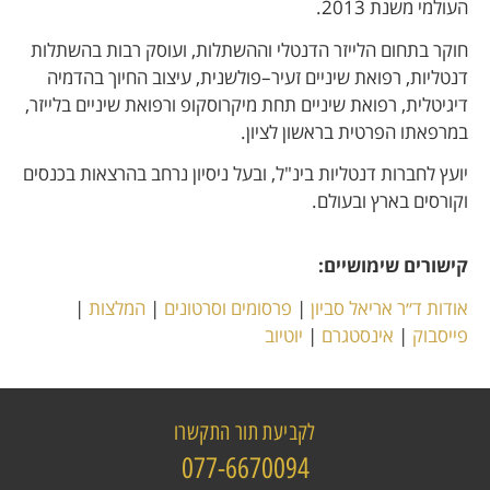
העולמי משנת 2013.
חוקר בתחום הלייזר הדנטלי וההשתלות, ועוסק רבות בהשתלות
דנטליות, רפואת שיניים זעיר–פולשנית, עיצוב החיוך בהדמיה
דיגיטלית, רפואת שיניים תחת מיקרוסקופ ורפואת שיניים בלייזר,
במרפאתו הפרטית בראשון לציון.
יועץ לחברות דנטליות בינ"ל, ובעל ניסיון נרחב בהרצאות בכנסים
וקורסים בארץ ובעולם.
קישורים שימושיים:
אודות ד״ר אריאל סביון
|
פרסומים וסרטונים
|
המלצות
|
פייסבוק
|
אינסטגרם
|
יוטיוב
לקביעת תור התקשרו
077-6670094