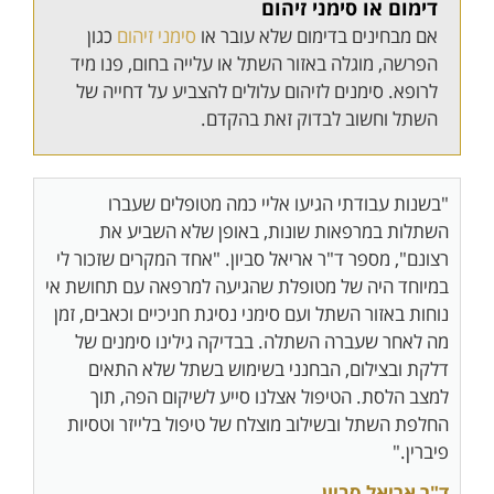
דימום או סימני זיהום
אם מבחינים בדימום שלא עובר או
סימני זיהום
כגון
הפרשה, מוגלה באזור השתל או עלייה בחום, פנו מיד
לרופא. סימנים לזיהום עלולים להצביע על דחייה של
השתל וחשוב לבדוק זאת בהקדם.
"בשנות עבודתי הגיעו אליי כמה מטופלים שעברו
השתלות במרפאות שונות, באופן שלא השביע את
רצונם", מספר ד"ר אריאל סביון. "אחד המקרים שזכור לי
במיוחד היה של מטופלת שהגיעה למרפאה עם תחושת אי
נוחות באזור השתל ועם סימני נסיגת חניכיים וכאבים, זמן
מה לאחר שעברה השתלה. בבדיקה גילינו סימנים של
דלקת ובצילום, הבחנני בשימוש בשתל שלא התאים
למצב הלסת. הטיפול אצלנו סייע לשיקום הפה, תוך
החלפת השתל ובשילוב מוצלח של טיפול בלייזר וטסיות
פיברין."
ד"ר אריאל סביון