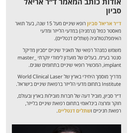
אודות כותב המאמר ד״ר אריאל
סביון
ד״ר אריאל סביון
רופא שיניים מעל 15 שנה, בעל תואר
מאסטר כפול (גרמניה) במדעי הלייזר ומדעי
האימפלנטולוגיה (שתלים דנטליים).
משמש כמנהל רפואי של תאגיד שיניים ״סביון מדיקל
סנטר בע״מ. בעלים של מועדון לימודי יוקרתי master_
implant, המכשיר רופאי שיניים בתחומים שונים.
מדריך מוסמך היחידי בארץ של World Clinical Laser
Institute בתחום מדעי הלייזר ברפואת שיניים בישראל.
ד״ר סביון, מוביל דעה של חברות מובילות בארץ ובעולם,
חוקר ומרצה בינלאומי בתחום רפואת שיניים בלייזר,
רפואת חניכיים ו
שתלים דנטליים
.