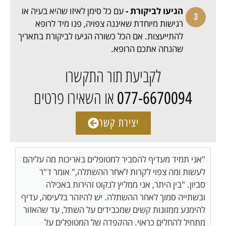
הגיעו לביקורת -
עם כל סימן לאיזו שהיא בעיה או
רגישות מיוחדת שאיננה צפויה, פנו מיד לרופא
להתייעצות. אם הכל כשורה הגיעו לביקורת בתאריך
שהנחה אתכם הרופא.
לקביעת תור התקשרו
או השאירו פרטים
077-6670094
יצירת קשר
"אני תמיד מעדיף להסביר למטופלים באריכות מה עליהם
לעשות ומה צפוי לקרות לאחר ההשתלה," אומר ד"ר
סביון. "בין היתר, אני ממליץ לנקוט זהירות באכילה
ובשתייה סמוך לאחר ההשתלה. יש להיזהר בלעיסה, עדיף
להימנע ממזונות קשים שמכבידים על השתל, עד שהאזור
מתחיל להחלים כראוי. ההקפדה של המטופלים על