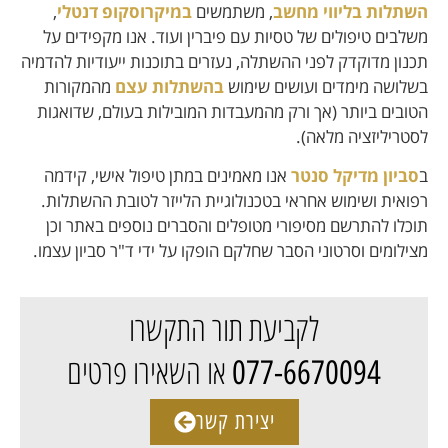
השתלות בליווי מחשב
, משתמשים
במיקרוסקופ דנטלי
,
משלבים טיפולים של טסיות עם פיברין ועוד. אנו מקפידים על
תכנון מדוקדק לפני ההשתלה, נעזרים בתוכנות ייעודיות להדמיה
בשלושה מימדים ועושים שימוש
בהשתלות עצם
מהמקורות
הטובים ביותר (אך ורק מהמעבדות המובילות בעולם, שדואגות
לסטריליזציה מלאה).
ב
סביון מדיקל סנטר
אנו מאמינים במתן טיפול אישי, קידמה
רפואית ושימוש אחראי בטכנולוגיית הלייזר לטובת ההשתלות.
תוכלו להתרשם מסיפורי מטופלים והסברים נוספים באתר וכן
מצילומים וסרטוני הסבר שחלקם הופקו על ידי ד"ר סביון עצמו.
לקביעת תור התקשרו
או השאירו פרטים
077-6670094
יצירת קשר