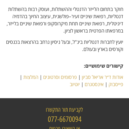
חוקר בתחום הלייזר הדנטלי וההשתלות, ועוסק רבות בהשתלות
דנטליות, רפואת שיניים זעיר–פולשנית, עיצוב החיוך בהדמיה
דיגיטלית, רפואת שיניים תחת מיקרוסקופ ורפואת שיניים בלייזר,
במרפאתו הפרטית בראשון לציון.
יועץ לחברות דנטליות בינ"ל, ובעל ניסיון נרחב בהרצאות בכנסים
וקורסים בארץ ובעולם.
קישורים שימושיים:
אודות ד״ר אריאל סביון
|
פרסומים וסרטונים
|
המלצות
|
פייסבוק
|
אינסטגרם
|
יוטיוב
לקביעת תור התקשרו
077-6670094
או השאירו פרטים​