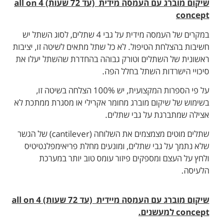
שיקום מוברג עם העמסה מידית (עד 72 שעות) all on 4
concept
במקרים של העמסה מידית על גבי 4 שתלים, לסוג השתל יש
חשיבות בהצלחת הטיפול. לא כל שתל מתאים לשיטה זו, יציבות
ראשונית של השתלים וטורק גבוהה בהחדרת שהשתל יעלו את
סיכויי הישרדות השתל בחלל הפה.
על פי הספרות המקצועית, יש 100% הצלחה בשיטה זו,
בשימוש של שיקום מוברג מחומר אקרילי או מסגרת ממתכת לא
אצילה שמתברגת על גבי שתלים.
שתלים מוטים מצמצמים את השלוחה (cantilever) של הגשר
שלא נתמך על גבי שתלים, ומונעים מחלת פריאימפלנטיטיס
ולחץ על העצם ומספקים פיזור עומס טוב יותר במערכת
הלעיסה.
שיקום מוברג עם העמסה מיידית (עד 72 שעות) all on 4
concept למעשנים.