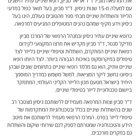
את המרפאה מוביל ד"ר אריאל סביון, רופא שיניים עתיר הישגים
עם למעלה מ-15 שנות ניסיון. ד"ר סביון, בעל תואר כפול במדעי
הלייזר והשתלות שיניים מבתי ספר מהטובים בעולם, הינו בעל
ניסיון וידע מקיף שמהם נהנים המטופלים המגיעים למרפאה.
כרופא שיניים עתיר ניסיון וכמנהל הרפואי של המרכז סביון
מדיקל סנטר, ד"ר סביון מקדיש את מרצו המקצועי לקידום
רפואת שיניים המתקדם, השתלות וטיפולי שיניים בלייזר לצד
טיפולים במיקרוסקופ באיכות הגבוהה ביותר. לצד היותו רופא
שיניים וותיק, הוא גם מלמד רופאי שיניים בתחומים שונים שבהן
ניסיונו נחשב ליקר המציאות. למשל משמש כמדריך המוסמך
היחיד בישראל מטעם מכון הלייזר הקליני העולמי, המתמקד
ביישום טכנולוגיית לייזר בטיפולי שיניים.
ד"ר סביון וצוות המרפאה מעמידים לרשותכם ניסיון מצטבר רב
שנים בהשתלות שיניים בכלל ובטכנולוגיות המתקדמות של
טיפולי לייזר בפרט. המרכז הרפואי מעמיד לרשותכם את מיטב
הידע והטכנולוגיה שמטרתם לספק לכם שירותי שיקום והשתלות
גם במקרים מורכבים.