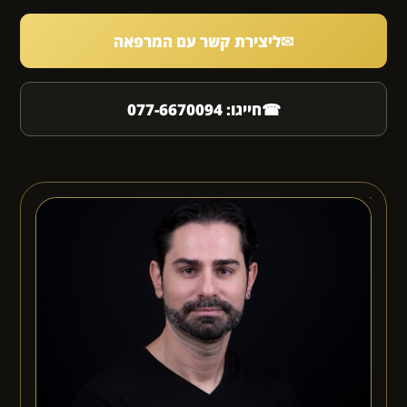
✉
ליצירת קשר עם המרפאה
☎
חייגו: 077-6670094