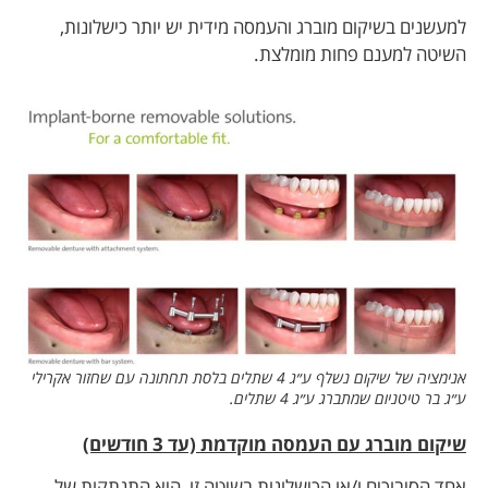
למעשנים בשיקום מוברג והעמסה מידית יש יותר כישלונות,
השיטה למענם פחות מומלצת.
אנימציה של שיקום נשלף ע״ג 4 שתלים בלסת תחתונה עם שחזור אקרילי
ע״ג בר טיטניום שמתברג ע״ג 4 שתלים.
שיקום מוברג עם העמסה מוקדמת (עד 3 חודשים)
אחד הסיבוכים ו/או הכישלונות בשיטה זו, היא התנתקות של