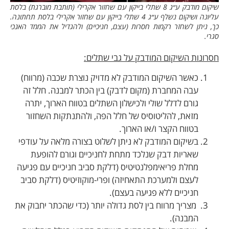
שיקום מודבק ע״ג 8 שתלי בייקון עם שחזור אקרילי (תותבת מוברגת) בלסת
עליונה ושיקום נשלף ע״ג 4 שתלי בייקון עם שחזור אקרילי בלסת תחתונה.
כך, ניתן לשחזר רקמות חסרות (עצם, חניכיים) ולהגדיל את הממד האנכי
סגרי.
חסרונות השיקום המודבק על גבי שתלים:
כאשר השיקום המודבק לא מדויק נוצרת שכבה (מרווח)
עבה המחברת (מקום לדבק) בין הכתר למבנה. חלל זה
גורם לדלל שולי ולכישלון השתלים בטווח הארוך, יתרה
מזאת, להליטוסיס של חלל הפה, ולהתנתקות השחזור
בטווח הקצר ו/או הארוך.
בשיקום המודבק לא ניתן לשלוט בצורה מלאה על עודפי
שאריות דבק שנלכד מתחת לחניכיים וגורם להופעת
מחלת פריאימפלנטיטיס (דלקת סביב חניכיים עם פגיעה
לעצם ולמערכת התאחיזה) ופרי-מוקוזיטיס (דלקת סביב
חניכיים ללא פגיעה בעצם).
מצריך מרווח בין לסת גדולה יותר (כדי שהכתר יחבוק את
המבנה).