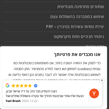
שחזורים מחרסינה מונוליטית
שימוש בממברנה בהשתלות עצם
יצירת טסיות עשירות בפיברין – PRF
ניתוחי חניכיים תחת מיקרוסקופ
ניקוי אבנית
אנו מכבדים את פרטיותך
יישור שיניים נסתר
כדי לספק את החוויה הטובה ביותר, אנו משתמשים בטכנולוגיות כמו
תמונות לפני ואחרי
עוגיות (cookies) לאחסון ו/או גישה למידע מהמכשיר. מתן הסכמה
לשימוש בטכנולוגיות אלה יאפשר לנו לעבד נתונים כגון דפוסי גלישה או
מזהים ייחודיים באתר זה. אי מתן הסכמה או ביטול ההסכמה עלולים
להשפיע לרעה על תפקודן של תכונות מסוימות ועל ביצועי האתר.
רוצה להמליץ מכל הלב על ד״ר אריאל סביון.
הגעתי אליו אחרי שביצעתי תהליך של עקירה והשתלת שתלים אצל
ערוך שינויים
דחה הכל
אשר הכל
רופא אחר. לצערי, המצב הדנטלי שלי היה רחוק מלהיות טוב,
Yael Brosh
2025-12-22
והרגשתי שאני חייבת חוות דעת מקצועית ואמיתית.