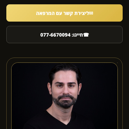
✉
ליצירת קשר עם המרפאה
☎
חייגו: 077-6670094