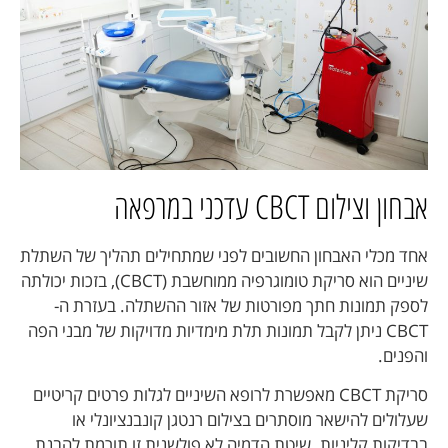
אבחון וצילום CBCT עדכני במרפאה
אחד מכלי האבחון החשובים לפני שמתחילים תהליך של השתלת
שיניים הוא סריקת טומוגרפיה ממוחשבת (CBCT), בזכות יכולתה
לספק תמונות חתך מפורטות של אזור ההשתלה. בעזרת ה-
CBCT ניתן לקבל תמונות תלת מימדיות מדויקות של מבני הפה
והפנים.
סריקת CBCT מאפשרת לרופא השיניים לגלות פרטים קריטיים
שעלולים להישאר מוסתרים בצילום רנטגן קונבנציונלי או
בבדיקות קליניות. שיטת הדמיה לא פולשנית זו תורמת להבנת