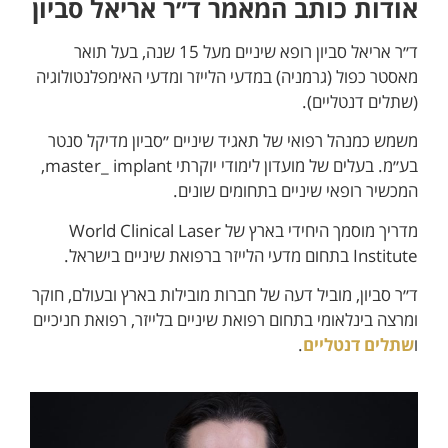
אודות כותב המאמר ד״ר אריאל סביון
ד״ר אריאל סביון רופא שיניים מעל 15 שנה, בעל תואר
מאסטר כפול (גרמניה) במדעי הלייזר ומדעי האימפלנטולוגיה
(שתלים דנטליים).
משמש כמנהל רפואי של תאגיד שיניים ״סביון מדיקל סנטר
בע״מ. בעלים של מועדון לימודי יוקרתי master_ implant,
המכשיר רופאי שיניים בתחומים שונים.
מדריך מוסמך היחידי בארץ של World Clinical Laser
Institute בתחום מדעי הלייזר ברפואת שיניים בישראל.
ד״ר סביון, מוביל דעה של חברות מובילות בארץ ובעולם, חוקר
ומרצה בינלאומי בתחום רפואת שיניים בלייזר, רפואת חניכיים
ו
שתלים דנטליים
.