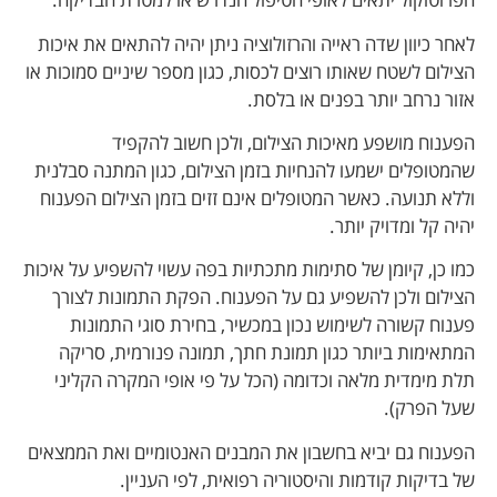
לאחר כיוון שדה ראייה והרזולוציה ניתן יהיה להתאים את איכות
הצילום לשטח שאותו רוצים לכסות, כגון מספר שיניים סמוכות או
אזור נרחב יותר בפנים או בלסת.
הפענוח מושפע מאיכות הצילום, ולכן חשוב להקפיד
שהמטופלים ישמעו להנחיות בזמן הצילום, כגון המתנה סבלנית
וללא תנועה. כאשר המטופלים אינם זזים בזמן הצילום הפענוח
יהיה קל ומדויק יותר.
כמו כן, קיומן של סתימות מתכתיות בפה עשוי להשפיע על איכות
הצילום ולכן להשפיע גם על הפענוח.
הפקת התמונות לצורך
פענוח קשורה לשימוש נכון במכשיר, בחירת סוגי התמונות
המתאימות ביותר כגון תמונת חתך, תמונה פנורמית, סריקה
תלת מימדית מלאה וכדומה (הכל על פי אופי המקרה הקליני
שעל הפרק).
הפענוח גם יביא בחשבון את המבנים האנטומיים ואת הממצאים
של בדיקות קודמות והיסטוריה רפואית, לפי העניין.