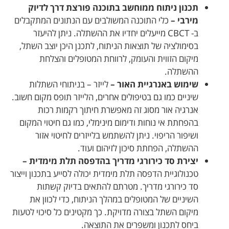
תכנון ניתוח ממוחשב בתוכנה פורצת דרך לדיוק
מירבי –
כלי התוכנה המשולבים עם הנתונים המתקבלים
ב- CBCT מייעלים יחדיו את ההשתלה. ניתן להיעזר
בסימולציה של תוצאות הניתוח, לתכנן היכן יוצב השתל,
מיקום הזווית והעומק, לרווחת המטופלים והצלחת
ההשתלה.
שימוש באנרגיית האור –
לייזר – בניתוחי השתלות
שיניים כמו גם בטיפולים אחרים, הלייזר תופס מקום חשוב.
אנרגיה אור מסוג זה מאפשרת חיתוך רקמות רכות
בהפחתת אי נוחות ודימום מינימלי, כמו גם חיטוי המקום
ושיפור הריפוי. ניתן להשתמש בלייזרים לחיטוי אזור
ההשתלה, הפחתת סיכון לזיהום ועוד.
יצירת סד כירורגי מדריך בהדפסה תלת מימדית –
טכנולוגיית הדפסה תלת מימדית יכולה לסייע בתכנון וייצור
סד כירורגי מדריך. מטרתם להתאים בדיוק קשתות
השיניים של המטופלים במהלך הניתוח, כדי לכוון את
מיקום השתל בצורה מדויקת. כך מקטינים כל סיכוי לטעות
ביחס לתכנון ומשפרים את התוצאה.