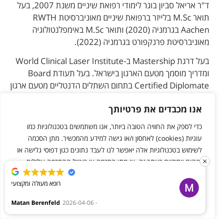
ד"ר אריאל סביון בוגר לימודי רפואת שיניים משנת 2007, בעל
תואר M.Sc בלייזר ברפואת שיניים מאוניברסיטת RWTH
Aachen בגרמניה (2020) ותואר M.Sc באימפלנטולוגיה
מאוניברסיטת פרנקפורט בגרמניה (2022).
בעל דרגת Mastership ב-World Clinical Laser Institute
ומדריך מוסמך מטעם הארגון בישראל. בעל תעודת Board
Certified Diplomate בתחום השתלים הדנטליים מטעם ארגון
ICOI, וחבר הנהלה במועדון Microscopic Dental Club
אנו מכבדים את פרטיותך
העולמי משנת 2013.
כדי לספק את החוויה הטובה ביותר, אנו משתמשים בטכנולוגיות כמו
חוקר בתחום הלייזר הדנטלי וההשתלות, ועוסק רבות בהשתלות
עוגיות (cookies) לאחסון ו/או גישה למידע מהמכשיר. מתן הסכמה
דנטליות, רפואת שיניים זעיר–פולשנית, עיצוב החיוך בהדמיה
לשימוש בטכנולוגיות אלה יאפשר לנו לעבד נתונים כגון דפוסי גלישה או
דיגיטלית, רפואת שיניים תחת מיקרוסקופ ורפואת שיניים בלייזר,
מזהים ייחודיים באתר זה. אי מתן הסכמה או ביטול ההסכמה עלולים
במרפאתו הפרטית בראשון לציון.
להשפיע לרעה על תפקודן של תכונות מסוימות ועל ביצועי האתר.
יועץ לחברות דנטליות בינ"ל, ובעל ניסיון נרחב בהרצאות בכנסים
רופא מעולה ומקצועי
וקורסים בארץ ובעולם.
ערוך שינויים
דחה הכל
אשר הכל
Matan Berenfeld
2026-04-06