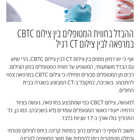
ההבדל בחווית המטופלים בין צילום CBTC
במרפאה לבין צילום CT רגיל
אף כי יש דמיון מסוים בין צילום CT לבין צילום CBTC, הרי שיש
גם הבדל משמעותי, המשפיע על חווית המטופלים בזמן הצילום.
רבים מן המטופלים סבורים תחילה כי צילום CBTC במרפאה צפוי
להתבצע בשכיבה, כמקובל ב-CT המבוצע בשגרה בבית
החולים.
למעשה, צילום CBCT כפי שמתבצע במרפאה, נעשה בציוד
הדמיה ייעודי כאשר המטופלים עומדים (לא בשכיבה).
כמו כן, כל
התהליך כולו אורך כ-17 שניות בלבד.
חשוב להוסיף כי הצילום כרוך בפחות קרינה ביחס לצילום פנורמי
ובחלק מהמקרים ניתן להפחית את משך החשיפה לקרינה