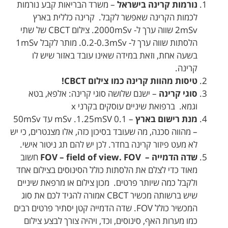
נורמות קרינה בישראל
– משרד הבריאות קבע נורמות
לכמות הקרינה שאפשר לקבל. קרינה כללית בארץ
2mSv שווה ערך ל- 2000mSv.
צילום CBCT של שתי
הלסתות שווה ערך ל- 0.2-0.3mSv. מותר לקבל 1mSv
בשעה אחת, וזאת במידה שאינו עובד באזור שיש לו
קרינה.
טיסות מהוות קרינה כמו צילום CBCT!
סוגי קרינה
– ישנם שלושה סוגי קרינה: אלפא, בטא
וגמא. ברפואת שיניים עוסקים בקרני x
מנת רישום בארץ
– 0.1 mSv .1.25mSV עד 50mSv
– מהווה סכנה, מה שעובד בסיכון כזה, אלו מצנטרים, כי יש
לא מעט פיזור קרינה בחדר. לכן יש להם תג ניטור אישי.
שדה הדמייה – FOV – field of view. FOV
חשוב
מאוד כדי לצלם את הלסתות כולל הסינוסים בצילום אחד
ולקבל כמה שיותר פרטים. מכון צילום או מרפאת שיניים
שיש ברשותה מכשיר CBCT אמורה להגיד לכם את סוג
המכשיר כולל FOV. שדה הדמייה קטן יסתיר פרטים רבים
כמו מערות האף, סינוסים, וכד, ויהיה צורך לבצע צילום