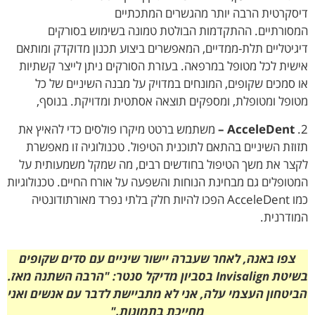
דיסקרטית הרבה יותר מהגשרים המתכתיים
המסורתיים.
ההתקדמות הבולטת טמונה בשימוש בסורקים
דיגיטליים תלת-ממדיים, המאפשרים ביצוע תכנון מדוקדק ומותאם
אישית לכל מטופל במרפאה. בעזרת הסורקים ניתן לייצר קשתיות
או סמכים שקופים, המונחים במדויק על מבנה השיניים של כל
מטופל ומטופלת, ומספקים תוצאה אסתטית ומדויקת. בנוסף,
2.
AcceleDent –
משתמש ברטט מיקרו פולסים כדי להאיץ את
תזוזת השיניים בהתאם לתוכנית הטיפול. טכנולוגיה זו מאפשרת
לקצר את משך הטיפול בחודשים רבים, מה שמקל משמעותית על
המטופלים גם מבחינת הנוחות והשפעה על אורח החיים.
טכנולוגיות
כמו AcceleDent הפכו להיות חלק בלתי נפרד מאורתודונטיה
המודרנית.
צפו באנה, לאחר שעברה יישור שיניים עם סדים שקופים
בשיטת Invisalign בסביון מדיקל סנטר: "הרבה השתנה מאז.
הביטחון העצמי עלה, אני לא מתביישת לדבר עם אנשים ואני
מחייכת בתמונות."