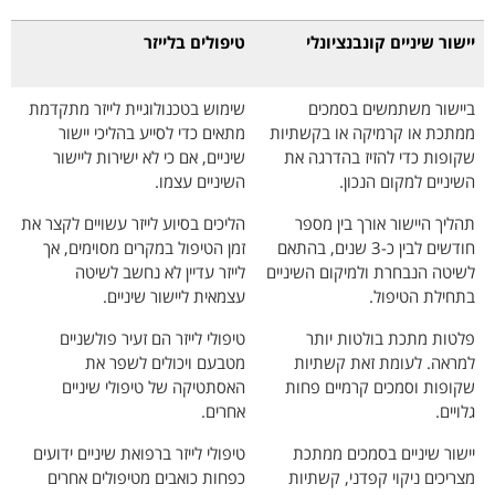
יישור שיניים קונבנציונלי
טיפולים בלייזר
ביישור משתמשים בסמכים
שימוש בטכנולוגיית לייזר מתקדמת
ממתכת או קרמיקה או בקשתיות
מתאים כדי לסייע בהליכי יישור
שקופות כדי להזיז בהדרגה את
שיניים, אם כי לא ישירות ליישור
השיניים למקום הנכון.
השיניים עצמו.
תהליך היישור אורך בין מספר
הליכים בסיוע לייזר עשויים לקצר את
חודשים לבין כ-3 שנים, בהתאם
זמן הטיפול במקרים מסוימים, אך
לשיטה הנבחרת ולמיקום השיניים
לייזר עדיין לא נחשב לשיטה
בתחילת הטיפול.
עצמאית ליישור שיניים.
פלטות מתכת בולטות יותר
טיפולי לייזר הם זעיר פולשניים
למראה. לעומת זאת קשתיות
מטבעם ויכולים לשפר את
שקופות וסמכים קרמיים פחות
האסתטיקה של טיפולי שיניים
גלויים.
אחרים.
יישור שיניים בסמכים ממתכת
טיפולי לייזר ברפואת שיניים ידועים
מצריכים ניקוי קפדני, קשתיות
כפחות כואבים מטיפולים אחרים