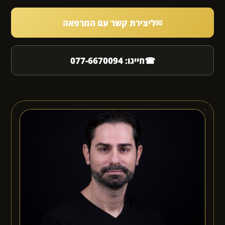
✉
ליצירת קשר עם המרפאה
☎
חייגו: 077-6670094