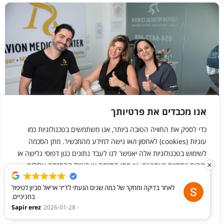
אנו מכבדים את פרטיותך
כדי לספק את החוויה הטובה ביותר, אנו משתמשים בטכנולוגיות כמו
עוגיות (cookies) לאחסון ו/או גישה למידע מהמכשיר. מתן הסכמה
לשימוש בטכנולוגיות אלה יאפשר לנו לעבד נתונים כגון דפוסי גלישה או
מזהים ייחודיים באתר זה. אי מתן הסכמה או ביטול ההסכמה עלולים
להשפיע לרעה על תפקודן של תכונות מסוימות ועל ביצועי האתר.
יישור שיניים למבוגרים: אף פעם לא מאוחר
לאחר בדיקה ומחקר של כמה שנים הגעתי לד״ר אריאל סביון לטיפול
לשפר את החיוך
בחניכיים.
ערוך שינויים
דחה הכל
אשר הכל
מהרגע הראשון הרגשתי מקצועיות ברמה הכי גבוהה ניסיון יוצא דופן
Sapir erez
2026-01-28
בתחום החניכיים וחלל הפה, וטכנולוגיות מתקדמות שמי היה מאמין
יישור שיניים אינו מיועד רק לילדים ובני נוער. גם מבוגרים בכל גיל