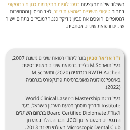
השילוב של התמקצעות
בטכנולוגיות מתקדמות כגון מיקרוסקופ
בתחום
טיפולי השיניים באמצעות לייזר
, לצד הניסיון והמחויבות
למטופלים, הופכים את סביון מדיקל סנטר למובילים בתחום יישור
שיניים ורפואת שיניים אסתטית.
ד"ר אריאל סביון
בוגר לימודי רפואת שיניים משנת
2007,
בעל תואר
M.Sc
בלייזר ברפואת שיניים מאוניברסיטת
RWTH Aachen
בגרמניה
(2020)
ותואר
M.Sc
באימפלנטולוגיה מאוניברסיטת פרנקפורט בגרמניה
(2022).
בעל דרגת
Mastership
ב
-World Clinical Laser
Institute
ומדריך מוסמך מטעם הארגון בישראל
.
בעל
תעודת Board Certified Diplomate בתחום השתלים
הדנטליים מטעם ארגון ICOI, וחבר הנהלה במועדון
Microscopic Dental Club העולמי משנת 2013.