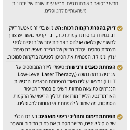
חדש לרפואה האורתודנטית ומביא עימו שורה של יתרונות
משמעותיים למטופלים.
דיוק בהסרת רקמות רכות:
השימוש בלייזר מאפשר דיוק
רב במיוחד בהסרת רקמות רכות, דבר קריטי כאשר יש צורך
לחשוף שן כלואה או להסיר צמיחת יתר של חניכיים לפני
הצמדת סמכים. יכולת הדיוק של הלייזר מאפשרת טיפול
עדין וממוקד, המפחית את הסיכון לפגיעה ברקמות סמוכות.
הפחתת כאבים ורגישות:
טיפולי לייזר המבוססים על
אנרגיה ברמה נמוכה (Low-Level Laser Therapy,
LLLT) נמצאו יעילים מאוד להפחתת הכאבים והרגישות
הנגרמים כתוצאה מתזוזת השיניים במהלך הטיפול
האורתודנטי. הלייזר מזרז את תהליך הריפוי של הרקמות
הסמוכות, מה שמוביל להפחתת אי הנוחות למטופלים.
הפחתת דימום ותהליכי ריפוי מואצים:
באורכו הכללי
של טיפול שיניים, הלייזר מפחית את כמות הדימום ומשפר